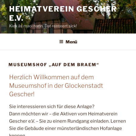
Zum
HEIMATVEREIN GESCHER
Inhalt
E.V.
springen
Kiek äs maol harin. Dat renteert sick!
Menü
MUSEUMSHOF „AUF DEM BRAEM“
Herzlich Willkommen auf dem
Museumshof in der Glockenstadt
Gescher!
Sie interessieren sich für diese Anlage?
Dann möchten wir – die Aktiven vom Heimatverein
Gescher e.V. – Sie zu einem Rundgang einladen. Lernen
Sie die Gebäude einer münsterländischen Hofanlage
kennen.