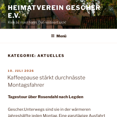
Zum
HEIMATVEREIN GESCHER
Inhalt
E.V.
springen
Kiek äs maol harin. Dat renteert sick!
Menü
KATEGORIE:
AKTUELLES
VERÖFFENTLICHT
10. JULI 2026
AM
Kaffeepause stärkt durchnässte
Montagsfahrer
Tagestour über Rosendahl nach Legden
Gescher.Unterwegs sind sie in der wärmeren
Jahreshälfte jeden Montag. Eine ganztägige Ausfahrt