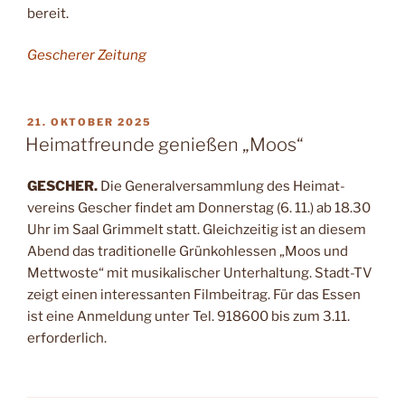
bereit.
Gescherer Zeitung
VERÖFFENTLICHT
21. OKTOBER 2025
AM
Heimatfreunde genießen „Moos“
GESCHER.
Die Generalver­sammlung des Heimat­
vereins Gescher findet am Donnerstag
(6.
1
1.)
ab 18.30
Uhr im Saal Grim­melt statt. Gleichzeitig ist an diesem
Abend das traditionelle Grünkohl­essen „Moos und
Mettwoste“ mit musikalischer Unterhaltung. Stadt-TV
zeigt einen interessan­ten Filmbeitrag. Für das Essen
ist eine Anmel­dung unter Tel. 918600 bis zum
3.11.
erforderlich.