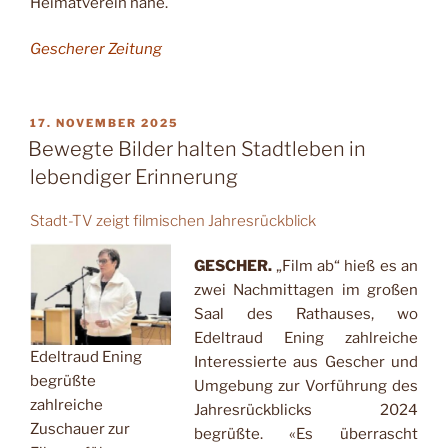
Heimatverein nahe.
Gescherer Zeitung
VERÖFFENTLICHT
17. NOVEMBER 2025
AM
Bewegte Bilder halten Stadtleben in
lebendiger Erinnerung
Stadt-TV zeigt filmischen Jahresrückblick
GESCHER.
„Film ab“ hieß es an
zwei Nachmittagen im gro­ßen
Saal des Rathauses, wo
Edeltraud Ening zahlreiche
Edeltraud Ening
Interessierte aus Gescher und
begrüßte
Umgebung zur Vorfüh­rung des
zahlreiche
Jahresrückblicks 2024
Zuschauer zur
begrüßte. «Es über­rascht