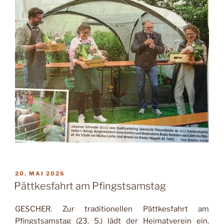
VERÖFFENTLICHT
20. MAI 2026
AM
Pättkesfahrt am Pfingstsamstag
GESCHER. Zur traditionellen Pättkesfahrt am
Pfingstsamstag (23. 5.) lädt der Heimatverein ein.