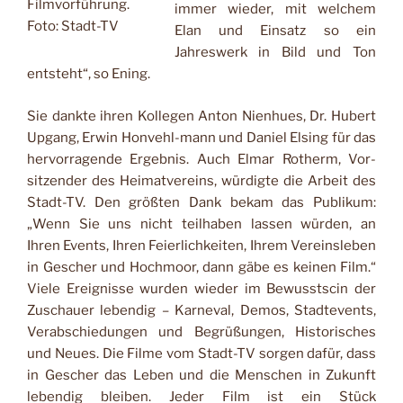
Filmvorführung.
immer wieder, mit welchem
Foto: Stadt-TV
Elan und Einsatz so ein
Jahreswerk in Bild und Ton
entsteht“, so Ening.
Sie dankte ihren Kollegen Anton Nienhues, Dr. Hubert
Upgang, Erwin Honvehl-mann und Daniel Elsing für das
hervorragende Ergebnis. Auch Elmar Rotherm, Vor­
sitzender des Heimatvereins, würdigte die Arbeit des
Stadt-TV. Den größten Dank bekam das Publikum:
„Wenn Sie uns nicht teilha­ben lassen würden, an
Ihren
Events, Ihren Feierlichkei­ten, Ihrem Vereinsleben
in Gescher und Hochmoor, dann gäbe es keinen Film.“
Viele Ereignisse wurden wieder im Bewusstscin der
Zuschauer lebendig – Karne­val, Demos, Stadtevents,
Verabschiedungen und Be­grüßungen, Historisches
und Neues. Die Filme vom Stadt-TV sorgen dafür, dass
in Ge­scher das Leben und die Menschen in Zukunft
leben­dig bleiben. Jeder Film ist ein Stück