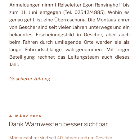
Anmeldungen nimmt Reiseleiter Egon Rensinghoff bis
zum 11. Juni entgegen (Tel. 02542/4885). Wohin es
genau geht, ist eine Überraschung. Die Montagsfahrer
von Gescher sind seit vielen Jahren unterwegs und ein
bekanntes Erscheinungsbild in Gescher, aber auch
beim Fahren durch umliegende Orte werden sie als
lange Fahrradschlange wahrgenommen. Mit reger
Beteiligung rechnet das Leitungsteam auch dieses
Jahr.
Gescherer Zeitung
VERÖFFENTLICHT
4. MÄRZ 2026
AM
Dank Warnwesten besser sichtbar
Montagsfahrer sind seit 40 Jahren rund um Gescher