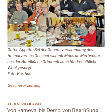
Guten Appetit: Bei der Generalversammlung des
Heimatvereins Gescher war mit Moos un Mettwoste
aus der Hotelküche Grimmelt auch für das leibliche
Wohl gesorgt.
Foto: Kortbus
Gescherer Zeitung
VERÖFFENTLICHT
31. OKTOBER 2025
AM
Von Karneval bis Demo, von Begrüßung