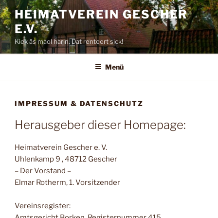
Zum
HEIMATVEREIN GESCHER
Inhalt
E.V.
springen
Kiek äs maol harin. Dat renteert sick!
Menü
IMPRESSUM & DATENSCHUTZ
Herausgeber dieser Homepage:
Heimatverein Gescher e. V.
Uhlenkamp 9 , 48712 Gescher
– Der Vorstand –
Elmar Rotherm, 1. Vorsitzender
Vereinsregister:
Amtsgericht Borken, Registernummer 415