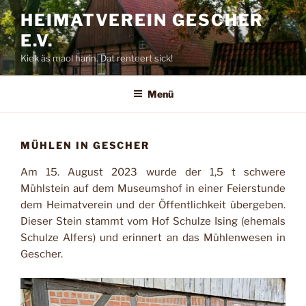
Zum
HEIMATVEREIN GESCHER
Inhalt
E.V.
springen
Kiek äs maol harin. Dat renteert sick!
Menü
MÜHLEN IN GESCHER
Am 15. August 2023 wurde der 1,5 t schwere
Mühlstein auf dem Museumshof in einer Feierstunde
dem Heimatverein und der Öffentlichkeit übergeben.
Dieser Stein stammt vom Hof Schulze Ising (ehemals
Schulze Alfers) und erinnert an das Mühlenwesen in
Gescher.