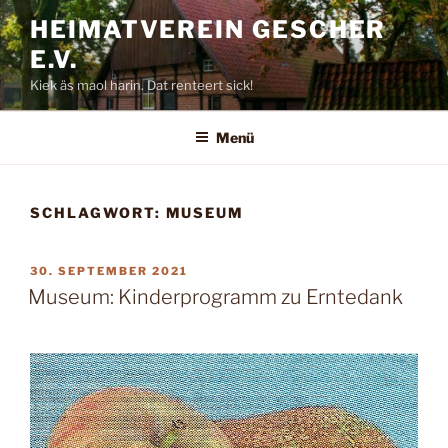
Zum
HEIMATVEREIN GESCHER
Inhalt
E.V.
springen
Kiek äs maol harin. Dat renteert sick!
Menü
SCHLAGWORT:
MUSEUM
VERÖFFENTLICHT
30. SEPTEMBER 2021
AM
Museum: Kinderprogramm zu Erntedank