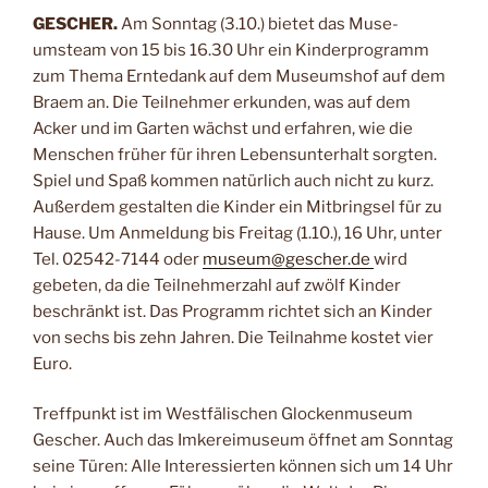
GESCHER.
Am Sonntag (3.10.) bietet das Muse­
umsteam von 15 bis 16.30 Uhr ein Kinderpro­gramm
zum Thema Ernte­dank auf dem Muse­umshof auf dem
Braem an. Die Teilnehmer erkun­den, was auf dem
Acker und im Garten wächst und erfahren, wie die
Menschen früher für ih­ren Lebensunterhalt sorg­ten.
Spiel und Spaß kommen natürlich auch nicht zu kurz.
Außer­dem gestalten die Kinder ein Mitbringsel für zu
Hause. Um Anmeldung bis Freitag (1.10.), 16 Uhr, unter
Tel. 02542-7144 oder
museum@gescher.de
wird
gebeten, da die Teil­nehmerzahl auf zwölf Kinder
beschränkt ist. Das Programm richtet sich an Kinder
von sechs bis zehn Jahren. Die Teil­nahme kostet vier
Euro.
Treffpunkt ist im West­fälischen Glockenmuseum
Gescher. Auch das Im­kereimuseum öffnet am Sonntag
seine Türen: Alle Interessierten können sich um 14 Uhr