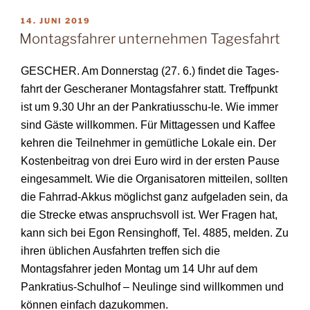
VERÖFFENTLICHT
14. JUNI 2019
AM
Montagsfahrer unternehmen Tagesfahrt
GESCHER. Am Donnerstag (27. 6.) findet die Tages­
fahrt der Gescheraner Montagsfahrer statt. Treffpunkt
ist um 9.30 Uhr an der Pankratiusschu-le. Wie immer
sind Gäste willkommen. Für Mit­tagessen und Kaffee
keh­ren die Teilnehmer in gemütliche Lokale ein. Der
Kostenbeitrag von drei Euro wird in der ersten Pause
eingesammelt. Wie die Organisatoren
mitteilen, sollten
die Fahrrad-Akkus möglichst ganz aufgeladen sein, da
die Strecke etwas an­spruchsvoll ist. Wer Fra­gen hat,
kann sich bei Egon Rensinghoff, Tel. 4885, melden. Zu
ihren üblichen Ausfahrten treffen sich die
Montagsfahrer jeden Montag um 14 Uhr auf dem
Pankratius-Schulhof – Neulinge sind will­kommen und
können ein­fach dazukommen.