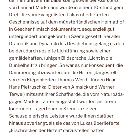
der Filmuniversität Babelsberg sowie der Assistenz
von Lennart Markmann wurde in einem 10-stündigem
Dreh die vom Evangelisten Lukas überlieferten
Geschehnisse auf dem münsterländischen Heimathof
in Gescher filmisch dokumentiert, sequenziell gut
untergliedert und gekonnt in Szene gesetzt. Bei aller
Dramatik und Dynamik des Geschehens gelang es den
beiden, durch gezielte Lichtführung sowie einer
gemäldehaften, ruhigen Bildsprache „Licht in die
Dunkelheit“ zu bringen. So war es nur konsequent, die
Dämmerung abzuwarten, um die Hirten (dargestellt
von den Kiepenkerlen Thomas Worth, Jürgen Haar,
Hans Pietruschka, Dieter van Almsick und Werner
Terwei) mitsamt ihrer Schafherde, die vom Naturpäda-
gogen Markus Lanfer eingestallt wurden, an ihrem
loderndem Lagerfeuer in Szene zu setzen.
Schauspielerische Leistung wurde ihnen darüber
hinaus abverlangt, als sie das von Lukas überlieferte
„Erschrecken der Hirten“ darzustellen hatten.