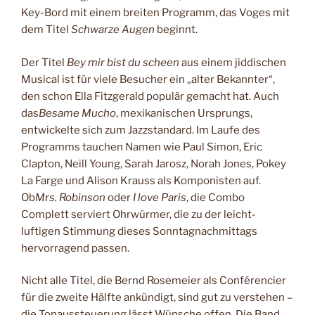
Key-Bord mit einem breiten Programm, das Voges mit
dem Titel
Schwarze Augen
beginnt.
Der Titel
Bey mir bist du scheen
aus einem jiddischen
Musical ist für viele Besucher ein „alter Bekannter“,
den schon Ella Fitzgerald populär gemacht hat. Auch
das
Besame Mucho
, mexikanischen Ursprungs,
entwickelte sich zum Jazzstandard. Im Laufe des
Programms tauchen Namen wie Paul Simon, Eric
Clapton, Neill Young, Sarah Jarosz, Norah Jones, Pokey
La Farge und Alison Krauss als Komponisten auf.
Ob
Mrs. Robinson
oder
I love Paris
, die Combo
Complett serviert Ohrwürmer, die zu der leicht-
luftigen Stimmung dieses Sonntagnachmittags
hervorragend passen.
Nicht alle Titel, die Bernd Rosemeier als Conférencier
für die zweite Hälfte ankündigt, sind gut zu verstehen –
die Tonaussteuerung lässt Wünsche offen. Die Band