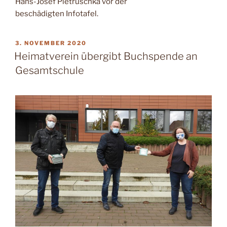
Hans-Josef Pietruschka vor der
beschädigten Infotafel.
VERÖFFENTLICHT
3. NOVEMBER 2020
AM
Heimatverein übergibt Buchspende an
Gesamtschule