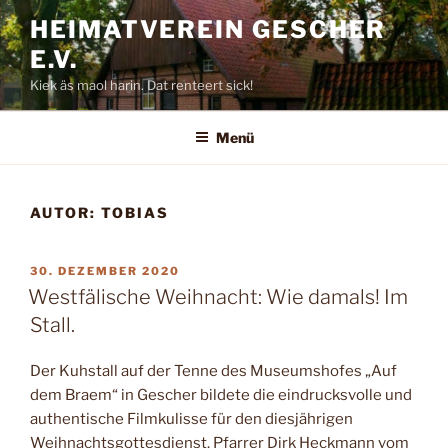
Zum
HEIMATVEREIN GESCHER
Inhalt
E.V.
springen
Kiek äs maol harin. Dat renteert sick!
Menü
AUTOR:
TOBIAS
VERÖFFENTLICHT
30. DEZEMBER 2020
AM
Westfälische Weihnacht: Wie damals! Im
Stall.
Der Kuhstall auf der Tenne des Museumshofes „Auf
dem Braem“ in Gescher bildete die eindrucksvolle und
authentische Filmkulisse für den diesjährigen
Weihnachtsgottesdienst. Pfarrer Dirk Heckmann vom