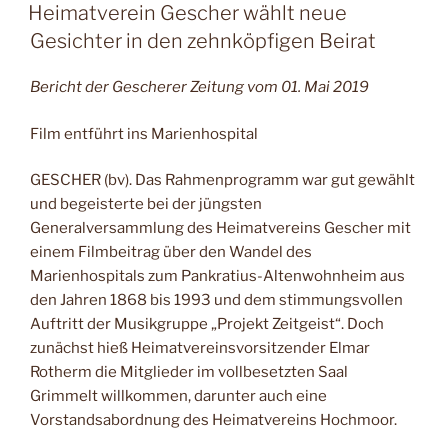
AM
Heimatverein Gescher wählt neue
Gesichter in den zehnköpfigen Beirat
Bericht der Gescherer Zeitung vom 01. Mai 2019
Film entführt ins Marienhospital
GESCHER (bv). Das Rahmenprogramm war gut gewählt
und begeisterte bei der jüngsten
Generalversammlung des Heimatvereins Gescher mit
einem Filmbeitrag über den Wandel des
Marienhospitals zum Pankratius-Altenwohnheim aus
den Jahren 1868 bis 1993 und dem stimmungsvollen
Auftritt der Musikgruppe „Projekt Zeitgeist“. Doch
zunächst hieß Heimatvereins­vorsitzender Elmar
Rotherm die Mitglieder im vollbesetzten Saal
Grimmelt willkommen, darunter auch eine
Vorstandsabordnung des Heimatvereins Hochmoor.