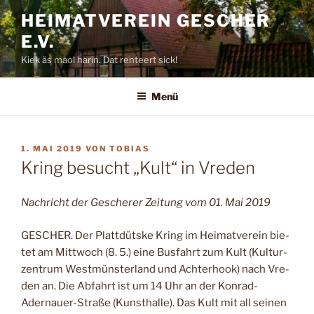
Zum
HEIMATVEREIN GESCHER
Inhalt
E.V.
springen
Kiek äs maol harin. Dat renteert sick!
Menü
VERÖFFENTLICHT
1. MAI 2019
VON
TOBIAS
AM
Kring besucht „Kult“ in Vreden
Nachricht der Gescherer Zeitung vom 01. Mai 2019
GESCHER. Der Plattdütske Kring im Heimatverein bie­
tet am Mittwoch (8. 5.) eine Busfahrt zum Kult (Kultur­
zentrum Westmünsterland und Achterhook) nach Vre­
den an. Die Abfahrt ist um 14 Uhr an der Konrad-
Adernauer-Straße (Kunsthalle). Das Kult mit all seinen