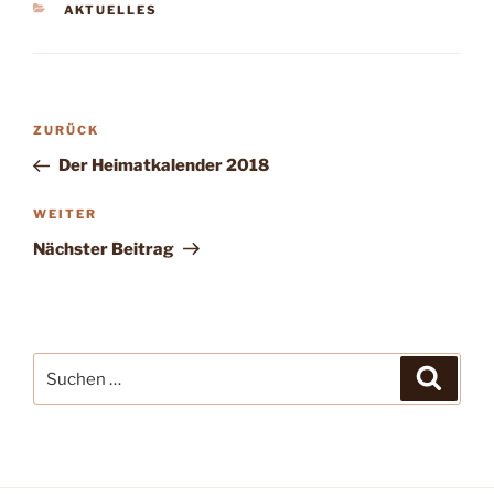
KATEGORIEN
AKTUELLES
Beitragsnavigation
Vorheriger
ZURÜCK
Beitrag
Der Heimatkalender 2018
Nächster
WEITER
Beitrag
Nächster Beitrag
Suchen
Suche
nach: