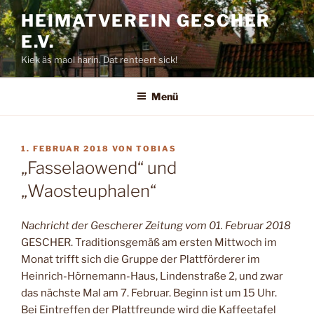
Zum
HEIMATVEREIN GESCHER
Inhalt
E.V.
springen
Kiek äs maol harin. Dat renteert sick!
Menü
VERÖFFENTLICHT
1. FEBRUAR 2018
VON
TOBIAS
AM
„Fasselaowend“ und
„Waosteuphalen“
Nachricht der Gescherer Zeitung vom 01. Februar 2018
GESCHER. Traditionsgemäß am ersten Mittwoch im
Monat trifft sich die Gruppe der Plattförderer im
Heinrich-Hörnemann-Haus, Lindenstraße 2, und zwar
das nächste Mal am 7. Februar. Beginn ist um 15 Uhr.
Bei Eintreffen der Plattfreunde wird die Kaffeetafel