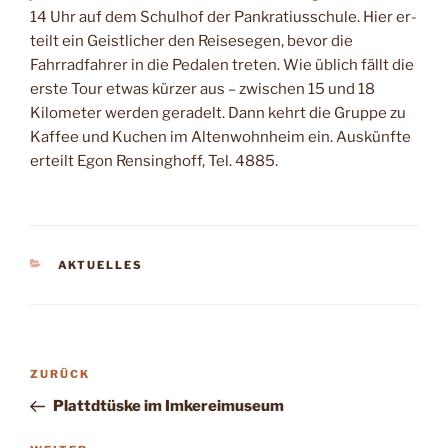
14 Uhr auf dem Schulhof der Pankratiusschule. Hier er­
teilt ein Geistlicher den Reisesegen, bevor die
Fahrradfahrer in die Pe­dalen treten. Wie üblich fällt die
erste Tour etwas kürzer aus – zwischen 15 und 18
Kilometer wer­den geradelt. Dann kehrt die Gruppe zu
Kaffee und Kuchen im Alten­wohnheim ein. Aus­künfte
erteilt Egon Rensinghoff, Tel. 4885.
KATEGORIEN
AKTUELLES
Beitragsnavigation
Vorheriger
ZURÜCK
Beitrag
Plattdtüske im Imkereimuseum