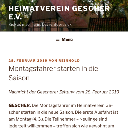
Zum
HEIMATVEREIN GESCHER
Inhalt
E.V.
springen
Kiek äs maol harin. Dat renteert sick!
Menü
VERÖFFENTLICHT
28. FEBRUAR 2019
VON
REINHOLD
AM
Montagsfahrer starten in die
Saison
Nachricht der Gescherer Zeitung vom 28. Februar 2019
GESCHER.
Die Montagsfah­rer im Heimatverein Ge­
scher starten in die neue Saison. Die erste Aus­fahrt ist
am Montag (4. 3.). Die Teilnehmer – Neu­linge sind
jederzeit will­kommen – treffen sich wie gewohnt um