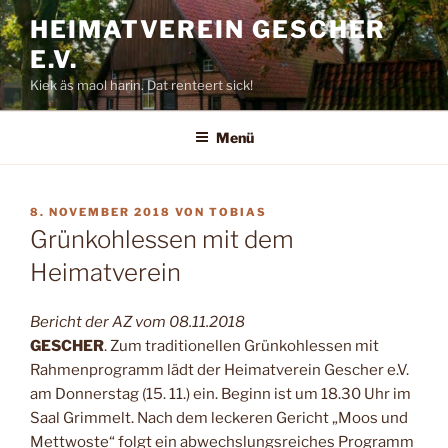
Zum
HEIMATVEREIN GESCHER
Inhalt
E.V.
springen
Kiek äs maol harin. Dat renteert sick!
Menü
VERÖFFENTLICHT
8. NOVEMBER 2018
VON
TOBIAS
AM
Grünkohlessen mit dem
Heimatverein
Bericht der AZ vom 08.11.2018
GESCHER
. Zum traditionellen Grünkohlessen mit
Rahmenprogramm lädt der Heimatverein Gescher e.V.
am Donnerstag (15. 11.) ein. Beginn ist um 18.30 Uhr im
Saal Grimmelt. Nach dem leckeren Gericht „Moos und
Mettwoste“ folgt ein abwechslungsreiches Programm