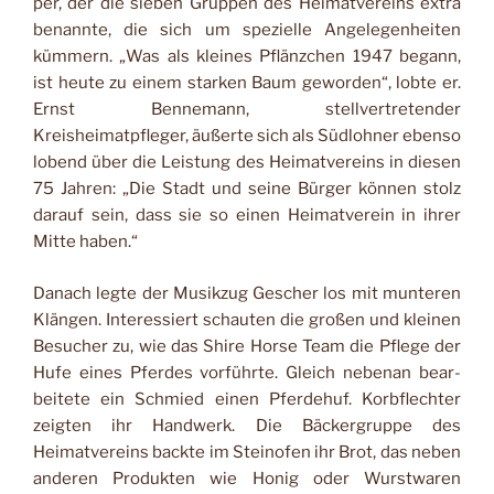
per, der die sieben Gruppen des Heimatvereins extra
be­nannte, die sich um spezielle Angelegenheiten
kümmern. „Was als kleines Pflänzchen 1947 begann,
ist heute zu ei­nem starken Baum gewor­den“, lobte er.
Ernst Bennemann, stellvertretender
Kreisheimatpfleger, äußerte sich als Südlohner ebenso
lobend über die Leistung des Heimatvereins in diesen
75 Jahren: „Die Stadt und seine Bürger können stolz
darauf sein, dass sie so einen Hei­matverein in ihrer
Mitte ha­ben.“
Danach legte der Musik­zug Gescher los mit munte­ren
Klängen. Interessiert schauten die großen und kleinen
Besucher zu, wie das Shire Horse Team die Pflege der
Hufe eines Pferdes vor­führte. Gleich nebenan bear­
beitete ein Schmied einen Pferdehuf. Korbflechter
zeig­ten ihr Handwerk. Die Bä­ckergruppe des
Heimatver­eins backte im Steinofen ihr Brot, das neben
anderen Produkten wie Honig oder Wurstwaren