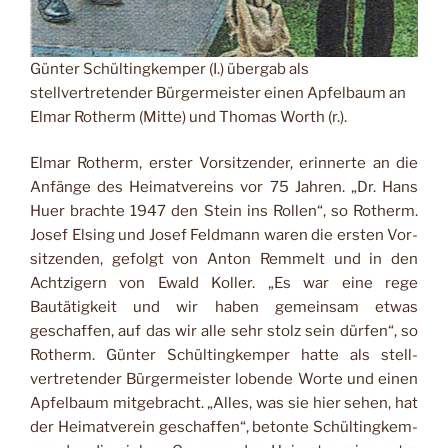
Günter Schültingkemper (I.) über­gab als
stellvertretender Bürger­meister einen Apfelbaum an
Elmar Rotherm (Mitte) und Thomas Worth (r.).
Elmar Rotherm, erster Vorsitzender, erinnerte an die
Anfänge des Heimatver­eins vor 75 Jahren. „Dr. Hans
Huer brachte 1947 den Stein ins Rollen“, so Rotherm.
Jo­sef Elsing und Josef Feld­mann waren die ersten Vor­
sitzenden, gefolgt von Anton Remmelt und in den
Achtzi­gern von Ewald Koller. „Es war eine rege
Bautätigkeit und wir haben gemeinsam etwas
geschaffen, auf das wir alle sehr stolz sein dürfen“, so
Rotherm. Günter Schül­tingkemper hatte als stell­
vertretender Bürgermeister lobende Worte und einen
Apfelbaum mitgebracht. „Al­les, was sie hier sehen, hat
der Heimatverein geschaf­fen“, betonte Schültingkem­