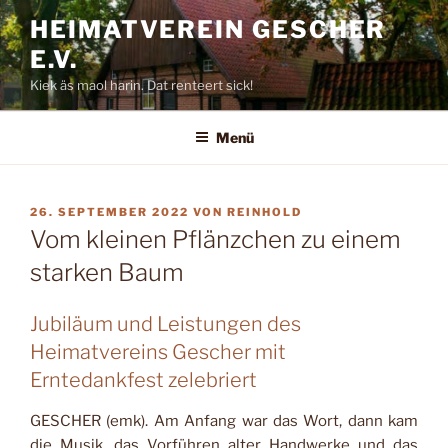
Zum
HEIMATVEREIN GESCHER
Inhalt
E.V.
springen
Kiek äs maol harin. Dat renteert sick!
Menü
VERÖFFENTLICHT
26. SEPTEMBER 2022
VON
REINHOLD
AM
Vom kleinen Pflänzchen zu einem
starken Baum
Jubiläum und Leistungen des
Heimatvereins Gescher mit
Erntedankfest zelebriert
GESCHER
(emk). Am Anfang war das Wort, dann kam
die Musik, das Vorführen alter
Handwerke und das