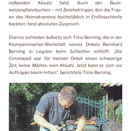
reißenden Ab­satz fand. Auch der Buch­
weizenpfannkuchen – mit Zwiebelringen, den die Frau­
en des Heimatvereins buch­stäblich in Endlosschleife
backten, fand absoluten Zu­spruch.
Ebenso zufrieden äußerte sich Timo Berning, der in der
Klumpenmacher-Werkstatt seines Onkels Bernhard
Ber­ning in Legden beim Schlei­fen mithilft. „Die
Coronazeit war für meinen Onkel einen schwierige
Zeit, keine Märk­te, kein Absatz. Jetzt kann er sich vor
Aufträgen kaum ret­ten“, berichtete Timo Ber­ning.