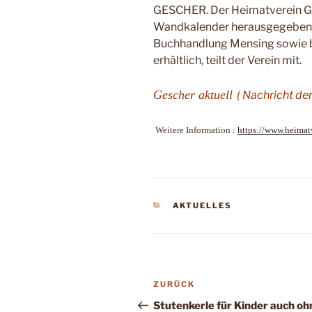
GESCHER.
Der Heimatver­ein G
Wandka­lender herausgegeben.
Buchhand­lung Mensing sowie
erhältlich, teilt der Verein mit.
Gescher aktuell
( Nachricht de
Weitere Information :
https://www.heimat
KATEGORIEN
AKTUELLES
Beitragsnavigation
Vorheriger
ZURÜCK
Beitrag
Stutenkerle für Kinder auch oh