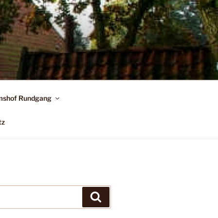
shof Rundgang
tz
Suchen