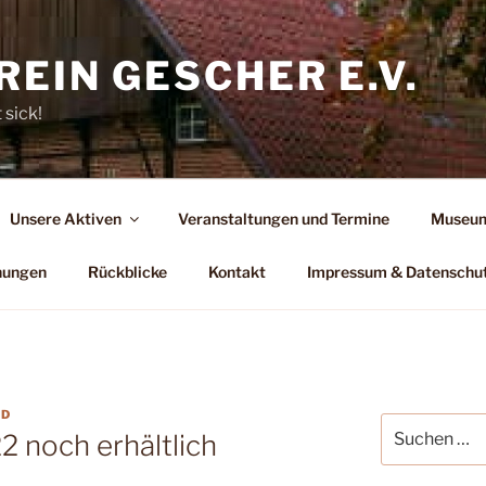
EIN GESCHER E.V.
 sick!
Unsere Aktiven
Veranstaltungen und Termine
Museum
hungen
Rückblicke
Kontakt
Impressum & Datenschu
LD
Suchen
 noch erhältlich
nach: