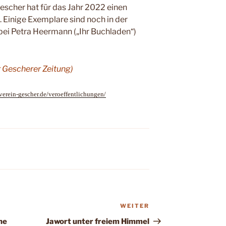
escher hat für das Jahr 2022 einen
 Einige Exemplare sind
noch in der
b
ei Petra Heermann („Ihr Buchladen“)
r Gescherer Zeitung)
verein-gescher.de/veroeffentlichungen/
WEITER
Nächster
Beitrag
ne
Jawort unter freiem Himmel