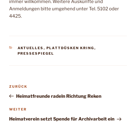
immer willkommen. Weitere Auskünfte und
Anmeldungen bitte umgehend unter Tel. 5102 oder
4425.
KATEGORIEN
AKTUELLES
,
PLATTDÜSKEN KRING
,
PRESSESPIEGEL
Beitragsnavigation
Vorheriger
ZURÜCK
Beitrag
Heimatfreunde radeln Richtung Reken
Nächster
WEITER
Beitrag
Heimatverein setzt Spende für Archivarbeit ein