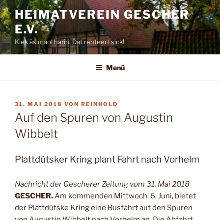
Zum
HEIMATVEREIN GESCHER
Inhalt
E.V.
springen
Kiek äs maol harin. Dat renteert sick!
Menü
VERÖFFENTLICHT
31. MAI 2018
VON
REINHOLD
AM
Auf den Spuren von Augustin
Wibbelt
Plattdütsker Kring plant Fahrt nach Vorhelm
Nachricht der Gescherer Zeitung vom 31. Mai 2018
GESCHER.
Am kommenden Mittwoch, 6. Juni, bietet
der Plattdütske Kring eine Busfahrt auf den Spuren
von Augustin Wibbelt nach Vorhelm an. Die Abfahrt