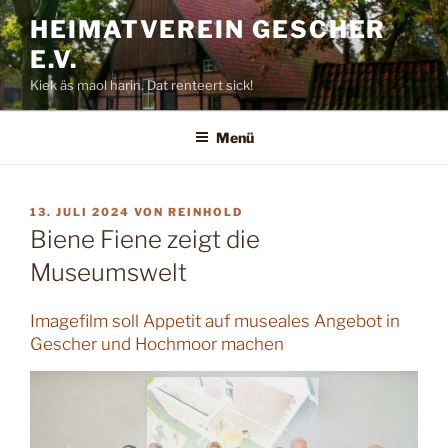
Zum
HEIMATVEREIN GESCHER
Inhalt
E.V.
springen
Kiek äs maol harin. Dat renteert sick!
Menü
VERÖFFENTLICHT
13. JULI 2024
VON
REINHOLD
AM
Biene Fiene zeigt die
Museumswelt
Imagefilm soll Appetit auf museales Angebot in
Gescher und Hochmoor machen