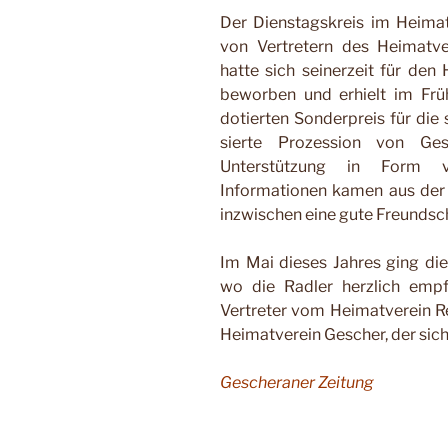
Der Dienstagskreis im Heima
von Vertretern des Heimatv
hatte sich sei­nerzeit für de
beworben und erhielt im Frü
dotierten Sonderpreis für die
sierte Prozession von Ge
Unterstützung in Form vo
Informationen kamen aus der 
inzwischen eine gute Freundsc
Im Mai die­ses Jahres ging di
wo die Radler
herzlich emp
Vertreter vom Hei­matverein 
H
e
imatver
e
in G
e
sch
e
r, der sic
Gescheraner Zeitung