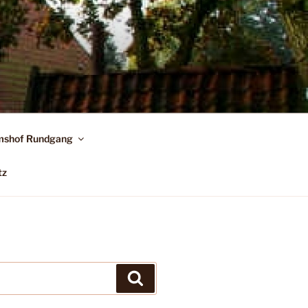
shof Rundgang
tz
Suchen