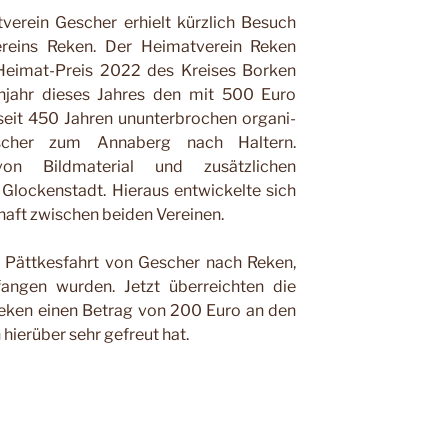
tverein
Ges
cher erhielt kürzlich Besuch
ereins Reken. Der H
e
imatver
e
in Reken
n Heimat-Preis 2022 des Kreises Borken
hjahr dieses Jahres den mit 500 Euro
 seit 450 Jahren ununterbrochen organi­
scher zum An­naberg nach Haltern.
n Bildmaterial und zusätzli­chen
Glockenstadt. Hieraus entwickelte sich
haft zwischen beiden Vereinen.
e Pättkesfahrt von Gescher nach Reken,
fangen wurden. Jetzt überreichten die
Reken einen Betrag von 200 Euro an den
h hierüber sehr gefreut hat.