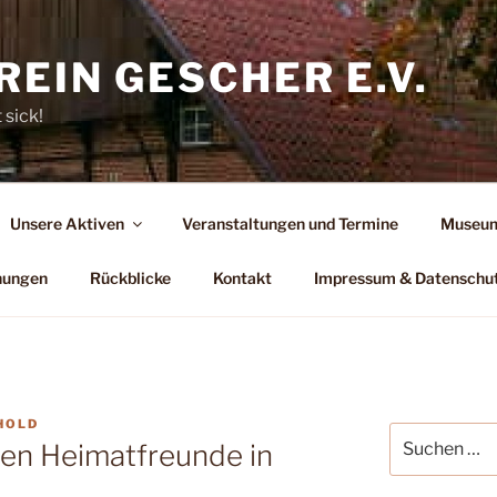
EIN GESCHER E.V.
 sick!
Unsere Aktiven
Veranstaltungen und Termine
Museum
hungen
Rückblicke
Kontakt
Impressum & Datenschu
HOLD
Suchen
en Heimatfreunde in
nach: