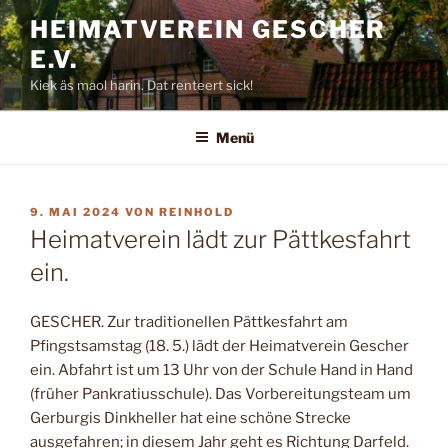
Zum
HEIMATVEREIN GESCHER
Inhalt
E.V.
springen
Kiek äs maol harin. Dat renteert sick!
Menü
VERÖFFENTLICHT
9. MAI 2024
VON
REINHOLD
AM
Heimatverein lädt zur Pättkesfahrt
ein.
GESCHER. Zur traditionellen Pättkesfahrt am
Pfingstsamstag (18. 5.) lädt der Heimatverein Gescher
ein. Abfahrt ist um 13 Uhr von der Schule Hand in Hand
(früher Pankratius­schule). Das Vorberei­tungsteam um
Gerburgis Dinkheller hat eine schöne Strecke
ausgefah­ren; in diesem Jahr geht
es Richtung Darfeld.