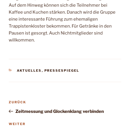
Auf dem Hinweg können sich die Teilnehmer bei
Kaffee und Kuchen stär­ken. Danach wird die Gruppe
eine interessan­te Führung zum ehemali­gen
Trappistenkloster bekommen. Für Getränke in den
Pausen ist ge­sorgt. Auch Nichtmitglieder sind
willkommen.
KATEGORIEN
AKTUELLES
,
PRESSESPIEGEL
Beitragsnavigation
Vorheriger
ZURÜCK
Beitrag
Zeitmessung und Glockenklang verbinden
Nächster
WEITER