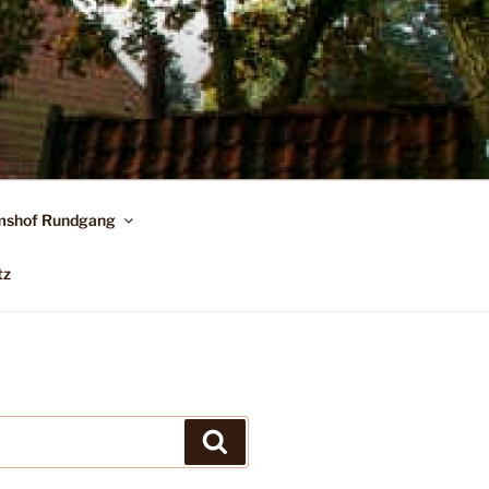
shof Rundgang
tz
Suchen