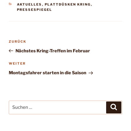
KATEGORIEN
AKTUELLES
,
PLATTDÜSKEN KRING
,
PRESSESPIEGEL
Beitragsnavigation
Vorheriger
ZURÜCK
Beitrag
Nächstes Kring-Treffen im Februar
Nächster
WEITER
Beitrag
Montagsfahrer starten in die Saison
Suchen
Suche
nach: