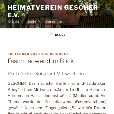
Zum
HEIMATVEREIN GESCHER
Inhalt
E.V.
springen
Kiek äs maol harin. Dat renteert sick!
Menü
VERÖFFENTLICHT
30. JANUAR 2020
VON
REINHOLD
AM
Faschtlaowend im Blick
Plattdütsker Kring lädt Mittwoch ein
GESCHER. Das nächste Treffen vom „Plattdütsken
Kring“ ist am Mittwoch (5.2.) um 15 Uhr im Heinrich-
Hörnemann-Haus, Lindenstraße 2 (Me­dienraum). Als
Thema wur­de der Faschtlaowend (Fas­tenvorabend)
gewählt. Nach dem Eingangslied „Sölwst in’n Droem
fleg ik mät di noch doer de Nacht“ wird die bekannte