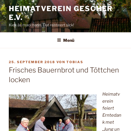
Zum
HEIMATVEREIN GESCHER
Inhalt
E.V.
springen
Kiek äs maol harin. Dat renteert sick!
Menü
VERÖFFENTLICHT
25. SEPTEMBER 2018
VON
TOBIAS
AM
Frisches Bauernbrot und Töttchen
locken
Heimatv
erein
feiert
Erntedan
k met
„Jung un