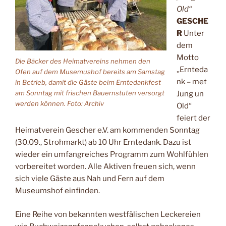
Old“
GESCHE
R
Unter
dem
Motto
Die Bäcker des Heimatvereins nehmen den
„Ernteda
Ofen auf dem Musemushof bereits am Samstag
nk – met
in Betrieb, damit die Gäste beim Erntedankfest
am Sonntag mit frischen Bauernstuten versorgt
Jung un
werden können. Foto: Archiv
Old“
feiert der
Heimatverein Gescher e.V. am kommenden Sonntag
(30.09., Strohmarkt) ab 10 Uhr Erntedank. Dazu ist
wieder ein umfangreiches Programm zum Wohlfühlen
vorbereitet worden. Alle Aktiven freuen sich, wenn
sich viele Gäste aus Nah und Fern auf dem
Museumshof einfinden.
Eine Reihe von bekannten westfälischen Leckereien