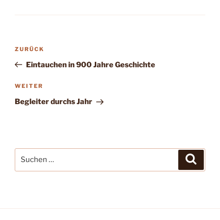
Beitragsnavigation
Vorheriger
ZURÜCK
Beitrag
Eintauchen in 900 Jahre Geschichte
Nächster
WEITER
Beitrag
Begleiter durchs Jahr
Suchen
Suche
nach: