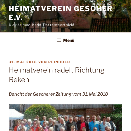
Zum
HEIMATVEREIN GESCHER
Inhalt
E.V.
springen
Kiek äs maol harin. Dat renteert sick!
Menü
VERÖFFENTLICHT
31. MAI 2018
VON
REINHOLD
AM
Heimatverein radelt Richtung
Reken
Bericht der Gescherer Zeitung vom 31. Mai 2018