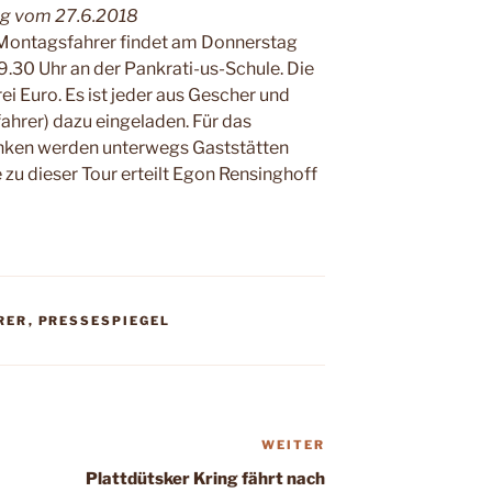
ung vom 27.6.2018
Montagsfahrer findet am Donnerstag
m 9.30 Uhr an der Pankrati-us-Schule. Die
i Euro. Es ist jeder aus Gescher und
hrer) dazu eingeladen. Für das
inken werden unterwegs Gaststätten
zu dieser Tour erteilt Egon Rensinghoff
RER
,
PRESSESPIEGEL
WEITER
Nächster
Beitrag
Plattdütsker Kring fährt nach