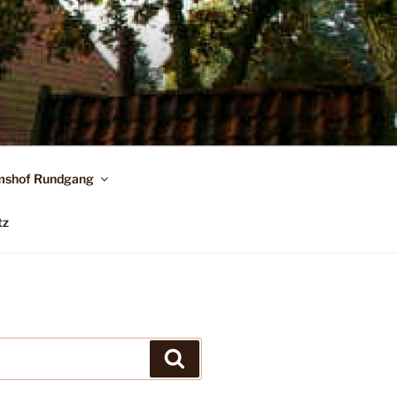
shof Rundgang
tz
Suchen