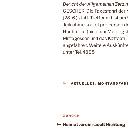
Bericht der Allgemeinen Zeit
GESCHER. Die Tagesfahrt der 
(28. 6.) statt. Treffpunkt ist u
Teilnahme kostet pro Person dre
Hochmoor (nicht nur Montagsfa
Mittagessen und das Kaffeetr
angefahren. Weitere Auskünfte 
unter Tel. 4885.
KATEGORIEN
AKTUELLES
,
MONTAGSFAH
Beitragsnavigation
Vorheriger
ZURÜCK
Beitrag
Heimatverein radelt Richtung