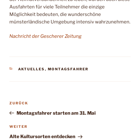
Ausfahrten für viele Teilneh­mer die einzige
Möglichkeit bedeuten, die wunderschö­ne
münsterländische Umge­bung intensiv wahrzuneh­men.
Nachricht
der Gescherer Zeitung
KATEGORIEN
AKTUELLES
,
MONTAGSFAHRER
Beitragsnavigation
Vorheriger
ZURÜCK
Beitrag
Montagsfahrer starten am 31. Mai
Nächster
WEITER
Beitrag
Alte Kultursorten entdecken