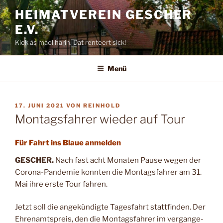
Zum
HEIMATVEREIN GESCHER
Inhalt
E.V.
springen
Kiek äs maol harin. Dat renteert sick!
Menü
VERÖFFENTLICHT
17. JUNI 2021
VON
REINHOLD
AM
Montagsfahrer wieder auf Tour
Für Fahrt ins Blaue anmelden
GESCHER.
Nach fast acht Mo­naten Pause wegen der
Corona-Pandemie konnten die Montagsfahrer am 31.
Mai ihre erste Tour fahren.
Jetzt soll die angekündigte Tagesfahrt stattfinden. Der
Ehrenamtspreis, den die Montagsfahrer im vergange­