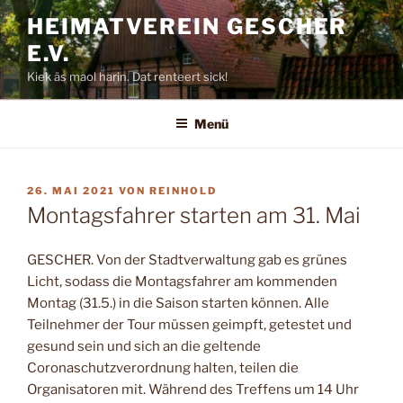
Zum
HEIMATVEREIN GESCHER
Inhalt
E.V.
springen
Kiek äs maol harin. Dat renteert sick!
Menü
VERÖFFENTLICHT
26. MAI 2021
VON
REINHOLD
AM
Montagsfahrer starten am 31. Mai
GESCHER.
Von der Stadtver­waltung gab es grünes
Licht, sodass die Montags­fahrer am kommenden
Montag (31.5.) in die Sai­son starten können. Alle
Teilnehmer der Tour müs­sen geimpft, getestet und
gesund sein und sich an die geltende
Coronaschutzverordnung halten, teilen die
Organisatoren mit. Während des Treffens um 14 Uhr