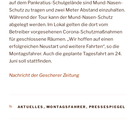
auf dem Pankratius-Schulgelände sind Mund-Nasen-
Schutz zu
tragen und zwei Meter Ab­stand einzuhalten.
Während der Tour kann der Mund-Nasen-Schutz
abgelegt werden. Im Lokal gelten die dort vom
Betreiber vorgesehe­nen Corona-Schutzmaßnahmen
für geschlos­sene Räumen. „Wir hof­fen auf einen
erfolgreichen Neustart und weitere Fahrten“, so die
Montags­fahrer. Auch die geplan­te Tagesfahrt
am
24.
Juni soll stattfinden.
Nachricht der Gescherer Zeitung
KATEGORIEN
AKTUELLES
,
MONTAGSFAHRER
,
PRESSESPIEGEL