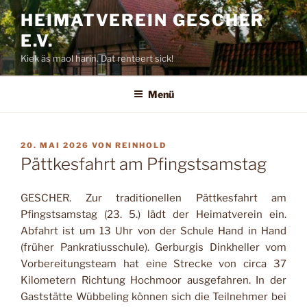
Zum
HEIMATVEREIN GESCHER
Inhalt
E.V.
springen
Kiek äs maol harin. Dat renteert sick!
Menü
VERÖFFENTLICHT
20. MAI 2026
VON
REINHOLD
AM
Pättkesfahrt am Pfingstsamstag
GESCHER. Zur traditionellen Pättkesfahrt am
Pfingstsamstag (23. 5.) lädt der Heimatverein ein.
Abfahrt ist um 13 Uhr von der Schule Hand in Hand
(früher Pankratiusschule). Gerburgis Dinkheller vom
Vorbereitungsteam hat eine Strecke von circa 37
Kilometern Richtung Hochmoor ausgefahren. In der
Gaststätte Wübbeling können sich die Teilnehmer bei