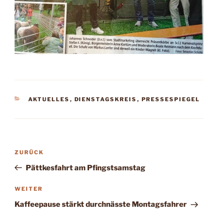
KATEGORIEN
AKTUELLES
,
DIENSTAGSKREIS
,
PRESSESPIEGEL
Beitragsnavigation
Vorheriger
ZURÜCK
Beitrag
Pättkesfahrt am Pfingstsamstag
Nächster
WEITER
Beitrag
Kaffeepause stärkt durchnässte Montagsfahrer