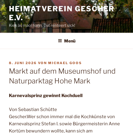
Zum
HEIMATVEREIN GESCHER
Inhalt
E.V.
springen
Kiek äs maol harin. Dat renteert sick!
Menü
VERÖFFENTLICHT
8. JUNI 2026
VON
MICHAEL GOOS
AM
Markt auf dem Museumshof und
Naturparktag Hohe Mark
Karnevalsprinz gewinnt Kochduell
Von Sebastian Schütte
Gescher.Wer schon immer mal die Kochkünste von
Karnevalsprinz Stefan I. sowie Bürgermeisterin Anne
Kortüm bewundern wollte, kann sich am