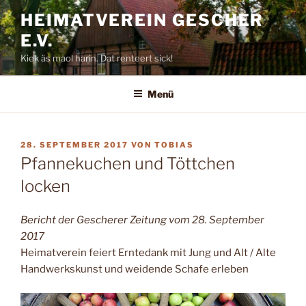
Zum
HEIMATVEREIN GESCHER
Inhalt
E.V.
springen
Kiek äs maol harin. Dat renteert sick!
Menü
VERÖFFENTLICHT
28. SEPTEMBER 2017
VON
TOBIAS
AM
Pfannekuchen und Töttchen
locken
Bericht der Gescherer Zeitung vom 28. September
2017
Heimatverein feiert Erntedank mit Jung und Alt / Alte
Handwerkskunst und weidende Schafe erleben