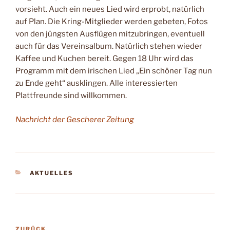
vorsieht. Auch ein neu­es Lied wird erprobt, natürlich
auf Plan. Die Kring-Mitglieder werden gebeten, Fotos
von den jüngsten Ausflügen mitzu­bringen, eventuell
auch für das Vereinsalbum. Na­türlich stehen wieder
Kaffee und Kuchen bereit. Gegen 18 Uhr wird das
Programm mit dem iri­schen Lied „Ein schöner Tag nun
zu Ende geht“ ausklingen. Alle interes­sierten
Plattfreunde sind willkommen.
Nachricht der Gescherer Zeitung
KATEGORIEN
AKTUELLES
Beitragsnavigation
ZURÜCK