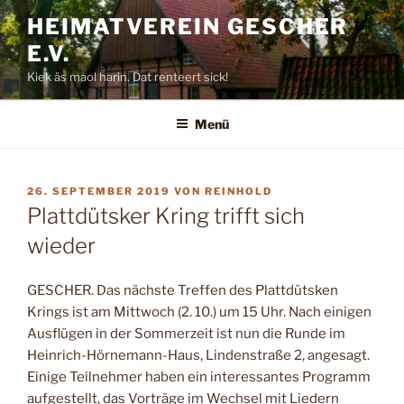
Zum
HEIMATVEREIN GESCHER
Inhalt
E.V.
springen
Kiek äs maol harin. Dat renteert sick!
Menü
VERÖFFENTLICHT
26. SEPTEMBER 2019
VON
REINHOLD
AM
Plattdütsker Kring trifft sich
wieder
GESCHER. Das nächste Tref­fen des Plattdütsken
Krings ist am Mittwoch (2. 10.) um 15 Uhr. Nach einigen
Ausflügen in der Sommerzeit ist nun die Runde im
Heinrich-Hör­nemann-Haus, Linden­straße 2, angesagt.
Einige Teilnehmer haben ein interessantes Programm
aufgestellt, das Vorträge im Wechsel mit Liedern