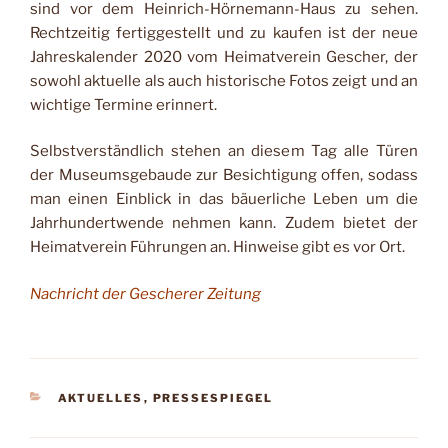
sind vor dem Heinrich-Hörnemann-Haus zu sehen.
Recht­zeitig fertiggestellt und zu kaufen ist der neue
Jahreska­lender 2020 vom Heimatver­ein Gescher, der
sowohl ak­tuelle als auch historische Fotos zeigt und an
wichtige Termine erinnert.
Selbstverständlich stehen an diesem Tag alle Türen
der Museumsgebaude zur Be­sichtigung offen, sodass
man einen Einblick in das bäuer­liche Leben um die
Jahrhun­dertwende nehmen kann. Zudem bietet der
Heimat­verein Führungen an. Hin­weise gibt es vor Ort.
Nachricht der Gescherer Zeitung
KATEGORIEN
AKTUELLES
,
PRESSESPIEGEL