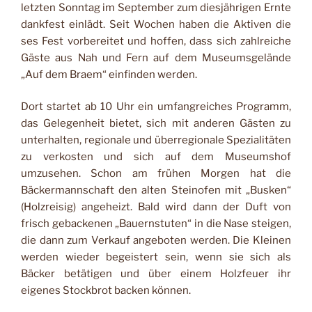
letzten
Sonntag im Septem
ber zum diesjährigen Ernte­
dankfest einlädt. Seit Wo­
chen haben die Aktiven die­
ses Fest vorbereitet und hof­
fen, dass sich zahlreiche
Gäste aus Nah und Fern auf
dem Museumsgelände
„Auf
dem Braem“ einfinden wer­
den.
Dort startet ab 10 Uhr ein umfangreiches Programm,
das Gelegenheit bietet, sich mit anderen Gästen zu
unterhalten, regionale und überregionale Spezialitäten
zu verkosten und sich auf dem Museumshof
umzusehen. Schon am frühen Mor­gen hat die
Bäckermannschaft den alten Steinofen mit „Busken“
(Holzreisig) angeheizt. Bald wird dann der Duft von
frisch gebackenen „Bauernstuten“ in die Nase steigen,
die dann zum Verkauf angeboten werden. Die Kleinen
werden wieder begeistert sein, wenn sie sich als
Bäcker betätigen und über einem Holzfeuer ihr
eigenes Stockbrot backen können.