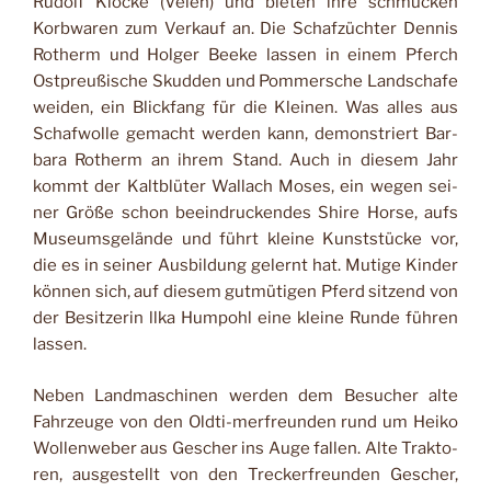
Rudolf Klocke (Velen) und bieten ihre schmucken
Korbwaren zum Verkauf an. Die Schafzüchter Dennis
Rotherm und Holger Beeke lassen in einem Pferch
Ostpreußische Skudden und Pommersche Landschafe
weiden, ein Blickfang für die Kleinen. Was alles aus
Schafwolle gemacht wer­den kann, demonstriert Bar­
bara Rotherm an ihrem Stand. Auch in diesem Jahr
kommt der Kaltblüter Wal­lach Moses, ein wegen sei­
ner Größe schon beeindru­ckendes Shire Horse, aufs
Museumsgelände und führt kleine Kunststücke vor,
die es in seiner Ausbildung ge­lernt hat. Mutige Kinder
können sich, auf diesem gut­mütigen Pferd sitzend von
der Besitzerin llka Humpohl eine kleine Runde führen
lassen.
Neben Landmaschinen werden dem Besucher alte
Fahrzeuge von den Oldti-merfreunden rund um Heiko
Wollenweber aus Gescher ins Auge fallen. Alte Trakto­
ren, ausgestellt von den Treckerfreunden Gescher,