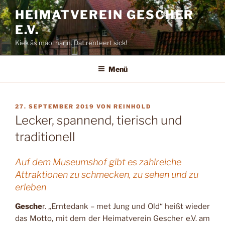
Zum
HEIMATVEREIN GESCHER
Inhalt
E.V.
springen
Kiek äs maol harin. Dat renteert sick!
Menü
VERÖFFENTLICHT
27. SEPTEMBER 2019
VON
REINHOLD
AM
Lecker, spannend, tierisch und
traditionell
Auf dem Museumshof gibt es zahlreiche
Attraktionen zu schmecken, zu sehen und zu
erleben
Gesche
r. „Erntedank – met Jung und Old“ heißt wieder
das Motto, mit dem der Hei­mat­verein Gescher e.V. am