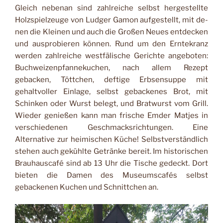
Gleich nebenan sind zahl­reiche selbst hergestellte
Holzspielzeuge von Ludger Gamon aufgestellt, mit de­
nen die Kleinen und auch die Großen Neues entdecken
und ausprobieren können. Rund um den Erntekranz
werden zahlreiche westfäli­sche Gerichte angeboten:
Buchweizenpfannekuchen, nach allem Rezept
gebacken, Töttchen, deftige Erbsensup­pe mit
gehaltvoller Einlage, selbst gebackenes Brot, mit
Schinken oder Wurst belegt, und Bratwurst vom Grill.
Wieder genießen kann man frische Emder Matjes in
ver­schiedenen Geschmacks­richtungen. Eine
Alternative zur heimischen Küche! Selbstverständlich
stehen auch gekühlte Getränke be­reit. Im historischen
Brau­hauscafé sind ab 13 Uhr die Tische gedeckt. Dort
bieten die Damen des Museumscafés selbst
gebackenen Kuchen und Schnittchen an.