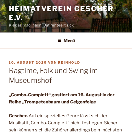
Zum
HEIMATVEREIN GESCHER
Inhalt
E.V.
springen
Kiek äs maol harin. Dat renteert sick!
Menü
VERÖFFENTLICHT
10. AUGUST 2020
VON
REINHOLD
AM
Ragtime, Folk und Swing im
Museumshof
„Combo-Complett“ gastiert am 16. August in der
Reihe „Trompetenbaum und Geigenfeige
Gescher.
Auf ein spezielles Genre lässt sich der
Musikstil „Combo-Complett“ nicht festlegen. Sicher
sein können sich die Zuhörer allerdings beim nächsten