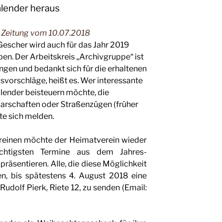
lender heraus
n Zeitung vom 10.07.2018
escher wird auch für das Jahr 2019
n. Der Ar­beitskreis „Archivgruppe“ ist
ungen und bedankt sich für die erhaltenen
or­schläge, heißt es. Wer inte­ressante
ender beisteu­ern möchte, die
arschaf­ten oder Straßenzügen (frü­her
te sich melden.
reinen möchte der Heimatverein wieder
ichtigsten Termine aus dem Jahres­
äsentieren. Alle, die diese Möglichkeit
n, bis spätestens 4. August 2018 eine
Rudolf Pierk, Riete 12, zu senden (Email: