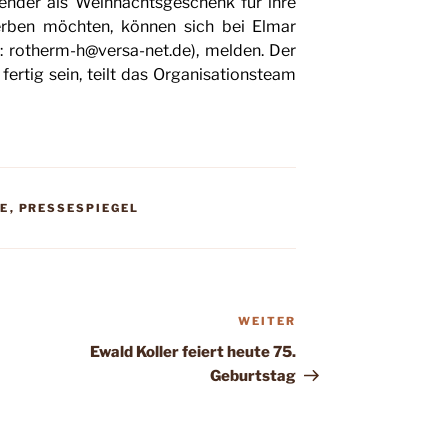
lender als Weihnachtsge­schenk für ihre
erben möchten, können sich bei Elmar
: rotherm-h@versa-
net.de),
melden. Der
fer­tig sein, teilt das Organisationsteam
E
,
PRESSESPIEGEL
WEITER
Nächster
Beitrag
Ewald Koller feiert heute 75.
Geburtstag