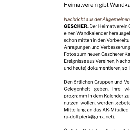
Heimatverein gibt Wandka
Nachricht aus der Allgemeine
GESCHER.
Der Heimatverein G
einen Wandkalen­der herausgebe
schon mitten in den Vorbe­reit
Anregun­gen und Verbesserungsv
Fotos zum neuen Gescherer Kal
Ereignisse aus Vereinen, Nachb
und heute) dokumentie­ren, soll
Den örtlichen Gruppen und Ve
Gele­genheit geben, ihre w
programm in dem Kalender zu pr
nutzen wollen, werden gebete
Mitteilung an das AK-Mitglied 
ru-dolf.pierk@gmx. net).