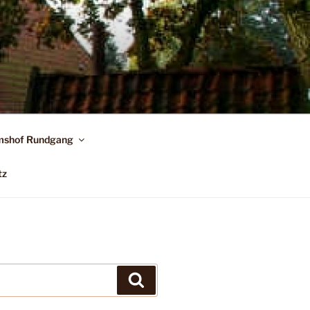
shof Rundgang
tz
Suchen