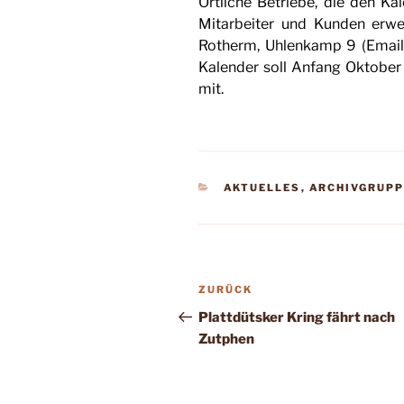
Örtliche Betriebe, die den Ka
Mitarbeiter und Kunden erw
Rotherm, Uhlenkamp 9 (Email
Kalen­der soll Anfang Oktober 
mit.
KATEGORIEN
AKTUELLES
,
ARCHIVGRUPP
Beitragsnavigation
Vorheriger
ZURÜCK
Beitrag
Plattdütsker Kring fährt nach
Zutphen