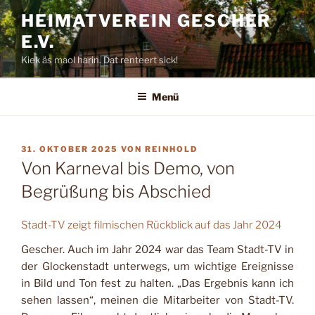
Zum
HEIMATVEREIN GESCHER
Inhalt
E.V.
springen
Kiek äs maol harin. Dat renteert sick!
Menü
VERÖFFENTLICHT
31. OKTOBER 2025
VON
REINHOLD
AM
Von Karneval bis Demo, von
Begrüßung bis Abschied
Stadt-TV zeigt filmischen Rückblick auf das Jahr 2024
Gescher. Auch im Jahr 2024 war das Team Stadt-TV in
der Glockenstadt unterwegs, um wichtige Ereignisse
in Bild und Ton fest zu halten. „Das Ergebnis kann ich
sehen lassen“, meinen die Mitarbeiter von Stadt-TV.