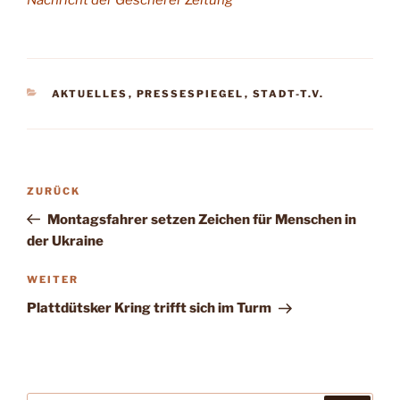
Nachricht der Gescherer Zeitung
KATEGORIEN
AKTUELLES
,
PRESSESPIEGEL
,
STADT-T.V.
Beitragsnavigation
Vorheriger
ZURÜCK
Beitrag
Montagsfahrer setzen Zeichen für Menschen in
der Ukraine
Nächster
WEITER
Beitrag
Plattdütsker Kring trifft sich im Turm