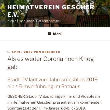
Zum
HEIMATVEREIN GESCHER
Inhalt
E.V.
springen
Kiek äs maol harin. Dat renteert sick!
Menü
VERÖFFENTLICHT
1. APRIL 2022
VON
REINHOLD
AM
Als es weder Corona noch Krieg
gab
Stadt-TV lädt zum Jahresrückblick 2019
ein / Filmvorführung im Rathaus
GESCHER.
Stadt-TV, das rühri­ge Film- und Videoteam
im Heimatverein Gescher, prä­sentiert am kommenden
Sonntag (3.4.) den Film-Jahresrückblick 2019.