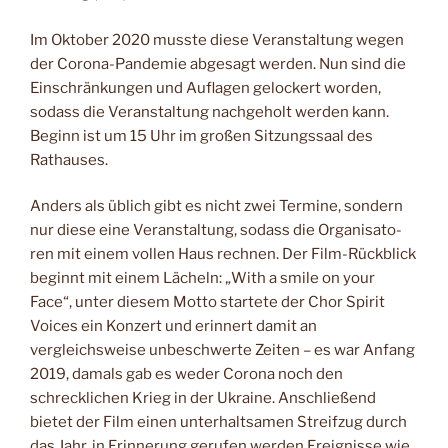
Im Oktober 2020 musste diese Veranstaltung wegen
der Corona-Pandemie abge­sagt werden. Nun sind die
Einschränkungen und Auf­lagen gelockert worden,
sodass die Veranstaltung nach­geholt werden kann.
Beginn ist
um
15 Uhr im großen
Sit­zungssaal
des
Rathauses.
Anders als üblich gibt es nicht zwei Termine, sondern
nur diese eine Veranstal­tung, sodass die Organisato­
ren mit einem vollen Haus rechnen. Der Film-Rück­blick
beginnt mit einem Lä­cheln: „With a smile on your
Face“, unter diesem Motto startete der Chor Spirit
Voices ein Konzert und erinnert damit an
vergleichsweise unbeschwerte Zeiten – es war Anfang
2019, damals gab
es
weder Corona noch den
schrecklichen Krieg in der Ukraine. Anschließend
bietet der Film einen unter­haltsamen Streifzug durch
das Jahr, in Erinnerung ge­rufen werden Ereignisse wie