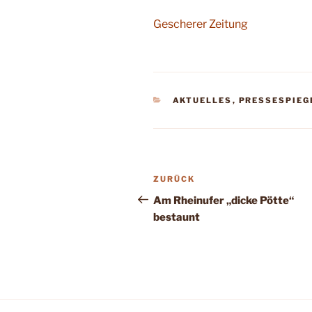
Gescherer Zeitung
KATEGORIEN
AKTUELLES
,
PRESSESPIEG
Beitragsnavigation
Vorheriger
ZURÜCK
Beitrag
Am Rheinufer „dicke Pötte“
bestaunt