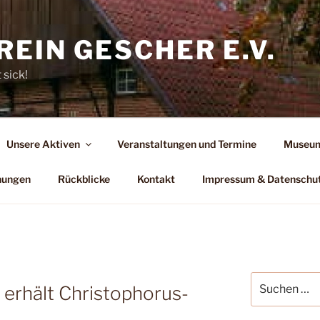
EIN GESCHER E.V.
 sick!
Unsere Aktiven
Veranstaltungen und Termine
Museum
hungen
Rückblicke
Kontakt
Impressum & Datenschu
Suchen
 erhält Christophorus-
nach: