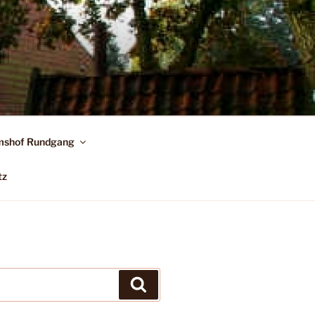
shof Rundgang
tz
Suchen