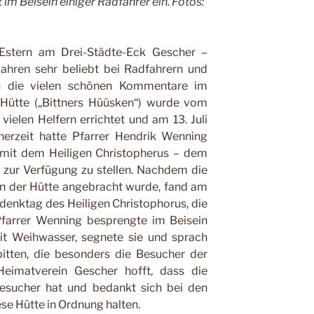
 im Beisein einiger Radfahrer ein. Fotos:
 Estern am Drei-Städte-Eck Gescher –
Jahren sehr beliebt bei Radfahrern und
h die vielen schönen Kommentare im
 Hütte („Bittners Hüüsken“) wurde vom
vielen Helfern errichtet und am 13. Juli
inerzeit hatte Pfarrer Hendrik Wenning
l mit dem Heiligen Christopherus – dem
 zur Verfügung zu stellen. Nachdem die
in der Hütte angebracht wurde, fand am
nktag des Heiligen Christophorus, die
Pfarrer Wenning besprengte im Beisein
mit Weihwasser, segnete sie und sprach
itten, die besonders die Besucher der
Heimatverein Gescher hofft, dass die
Besu
cher hat und bedankt sich bei den
ese Hütte in Ordnung halten.