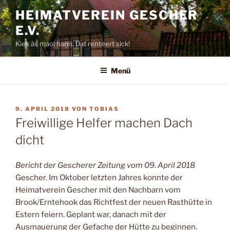
Zum
HEIMATVEREIN GESCHER
Inhalt
E.V.
springen
Kiek äs maol harin. Dat renteert sick!
Menü
VERÖFFENTLICHT
9. APRIL 2018
VON
TOBIAS
AM
Freiwillige Helfer machen Dach
dicht
Bericht der Gescherer Zeitung vom 09. April 2018
Gescher. Im Oktober letzten Jahres konnte der
Heimatverein Gescher mit den Nachbarn vom
Brook/Erntehook das Richtfest der neuen Rasthütte in
Estern feiern. Geplant war, danach mit der
Ausmauerung der Gefache der Hütte zu beginnen.