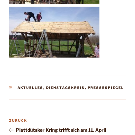
KATEGORIEN
AKTUELLES
,
DIENSTAGSKREIS
,
PRESSESPIEGEL
Beitragsnavigation
Vorheriger
ZURÜCK
Beitrag
Plattdütsker Kring trifft sich am 11. April