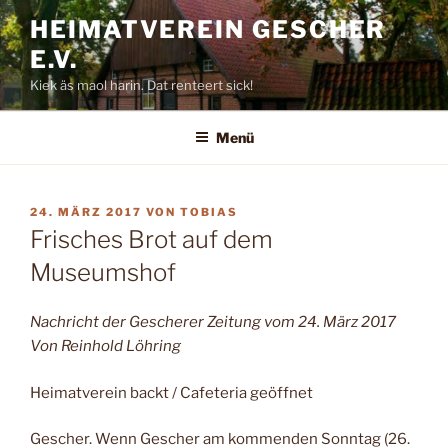
Zum
HEIMATVEREIN GESCHER
Inhalt
E.V.
springen
Kiek äs maol harin. Dat renteert sick!
Menü
VERÖFFENTLICHT
24. MÄRZ 2017
VON
TOBIAS
AM
Frisches Brot auf dem
Museumshof
Nachricht der Gescherer Zeitung vom 24. März 2017
Von Reinhold Löhring
Heimatverein backt / Cafeteria geöffnet
Gescher. Wenn Gescher am kommenden Sonntag (26.