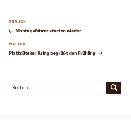
Beitragsnavigation
Vorheriger
ZURÜCK
Beitrag
Montagsfahrer starten wieder
Nächster
WEITER
Beitrag
Plattdütsker Kring begrüßt den Frühling
Suchen
Suche
nach: