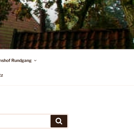
shof Rundgang
tz
Suchen