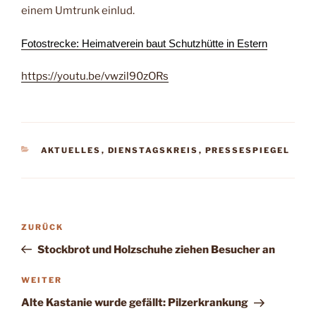
einem Umtrunk einlud.
Fotostrecke:
Heimatverein baut Schutzhütte in Estern
https://youtu.be/vwzil90zORs
KATEGORIEN
AKTUELLES
,
DIENSTAGSKREIS
,
PRESSESPIEGEL
Beitragsnavigation
Vorheriger
ZURÜCK
Beitrag
Stockbrot und Holzschuhe ziehen Besucher an
Nächster
WEITER
Beitrag
Alte Kastanie wurde gefällt: Pilzerkrankung