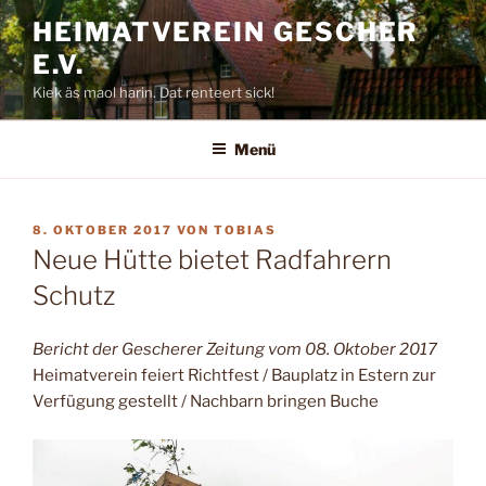
Zum
HEIMATVEREIN GESCHER
Inhalt
E.V.
springen
Kiek äs maol harin. Dat renteert sick!
Menü
VERÖFFENTLICHT
8. OKTOBER 2017
VON
TOBIAS
AM
Neue Hütte bietet Radfahrern
Schutz
Bericht der Gescherer Zeitung vom 08. Oktober 2017
Heimatverein feiert Richtfest / Bauplatz in Estern zur
Verfügung gestellt / Nachbarn bringen Buche