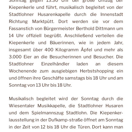
Sonntag gegen 13.30 Uhr der große Umzug der
Kiepenkerle und führt, mu­sikalisch begleitet von der
Stadtlohner Husarenkapelle durch die Innenstadt
Richtung Marktpütt. Dort werden sie vor dem
Fassanstich von Bürger­meister Berthold Dittmann um
14
Uhr offiziell begrüßt. Anschließend verteilen die
Kie­penkerle und Bäuerinnen, wie in jedem Jahr,
insgesamt über 400 Kilogramm Äpfel und mehr als
3.000 Eier an die Be­sucherinnen und Besucher. Die
Stadtlohner Einzelhändler la­den an diesem
Wochenende zum ausgiebigen Herbstshop­ping ein
und öffnen ihre Ge­schäfte samstags bis
18
Uhr und am
Sonntag von
13
Uhr bis
18
Uhr.
Musikalisch begleitet wird der Sonntag durch die
Wiesentaler Musikkapelle, die Stadtlohner Husaren
und dem Spielmanns­zug Stadtlohn. Die Kiepenker-
lausstellung in der Dufkamp-straße öffnet am Sonntag
in der Zeit von
12
bis
18
Uhr die Türen. Dort kann man