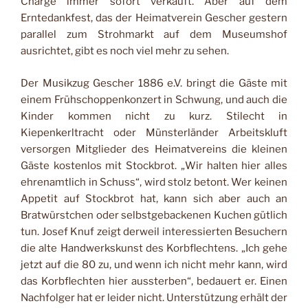
Charge immer sofort verkauft. Aber auf dem
Erntedankfest, das der Heimatverein Gescher gestern
parallel zum Strohmarkt auf dem Museumshof
ausrichtet, gibt es noch viel mehr zu sehen.
Der Musikzug Gescher 1886 e.V. bringt die Gäste mit
einem Frühschoppenkonzert in Schwung, und auch die
Kinder kommen nicht zu kurz. Stilecht in
Kiepenkerltracht oder Münsterländer Arbeitskluft
versorgen Mitglieder des Heimatvereins die kleinen
Gäste kostenlos mit Stockbrot. „Wir halten hier alles
ehrenamtlich in Schuss“, wird stolz betont. Wer keinen
Appetit auf Stockbrot hat, kann sich aber auch an
Bratwürstchen oder selbstgebackenen Kuchen gütlich
tun. Josef Knuf zeigt derweil interessierten Besuchern
die alte Handwerkskunst des Korbflechtens. „Ich gehe
jetzt auf die 80 zu, und wenn ich nicht mehr kann, wird
das Korbflechten hier aussterben“, bedauert er. Einen
Nachfolger hat er leider nicht. Unterstützung erhält der