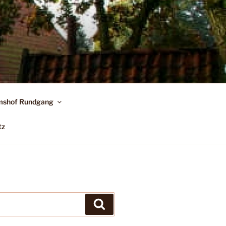
shof Rundgang
tz
Suchen