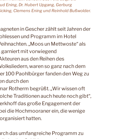
raud Ening, Dr. Hubert Upgang, Gerburg
 Sicking, Clemens Ening und Reinhold Bußwolder.
neten in Gescher zählt seit Jahren der
ohlessen und Programm im Hotel
eihnachten. „Moos un Mettwoste“ als
 garniert mit vorwiegend
Akteuren aus den Reihen des
Volksliedern, waren so ganz nach dem
er 100 Paohlbürger fanden den Weg zu
en durch den
ar Rotherm begrüßt. „Wir wissen oft
solche Traditionen auch heute noch gibt“,
erkhoff das große Engagement der
ei die Hochmooraner ein, die wenige
rganisiert hatten.
 durch das umfangreiche Programm zu