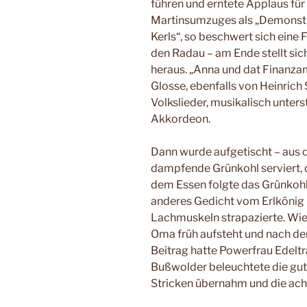
führen und erntete Applaus für 
Martinsumzuges als „Demonstr
Kerls“, so beschwert sich eine 
den Radau – am Ende stellt si
heraus. „Anna und dat Finanzam
Glosse, ebenfalls von Heinrich
Volkslieder, musikalisch unter
Akkordeon.
Dann wurde aufgetischt – aus 
dampfende Grünkohl serviert, 
dem Essen folgte das Grünkohll
anderes Gedicht vom Erlkönig p
Lachmuskeln strapazierte. Wie
Oma früh aufsteht und nach de
Beitrag hatte Powerfrau Edeltra
Bußwolder beleuchtete die gute
Stricken übernahm und die ach