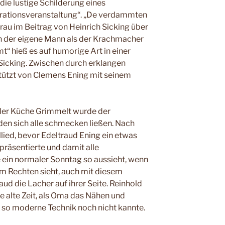
die lustige Schilderung eines
ationsveranstaltung“. „De verdammten
Frau im Beitrag von Heinrich Sicking über
ch der eigene Mann als der Krachmacher
t“ hieß es auf humorige Art in einer
 Sicking. Zwischen durch erklangen
stützt von Clemens Ening mit seinem
der Küche Grimmelt wurde der
den sich alle schmecken ließen. Nach
ied, bevor Edeltraud Ening ein etwas
räsentierte und damit alle
 ein normaler Sonntag so aussieht, wenn
m Rechten sieht, auch mit diesem
ud die Lacher auf ihrer Seite. Reinhold
 alte Zeit, als Oma das Nähen und
 so moderne Technik noch nicht kannte.