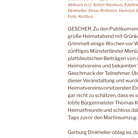
Akteure (v.l.): Anton Nienhuis, Edelt
Dinkheller, Elmar Rotherm, Heinrich
Foto: Kortbus
GESCHER. Zu den Publikumsmag
große Heimatabend mit Grünk
Grimmelt einige Wochen vor W
zünftiges Münsterländer Menü,
plattdeutschen Beiträgen von 
Heimatvereins und bekannten 
Geschmack der Teilnehmer. Üb
dieser Veranstaltung und wurd
Heimatvereinsvorsitzenden Elm
gar nicht zu schätzen, dass es 
lobte Bürgermeister Thomas K
Heimatfreunde und schloss dab
Tage zuvor den Martinsumzug o
Gerburg Dinkheller oblag es,