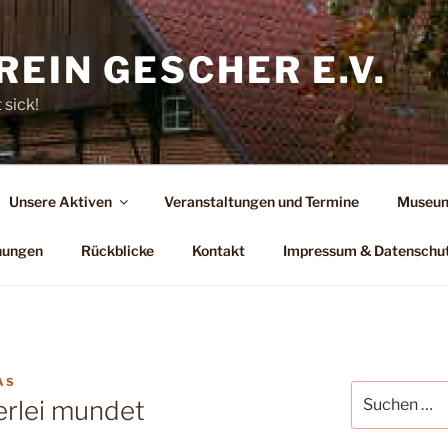
EIN GESCHER E.V.
 sick!
Unsere Aktiven
Veranstaltungen und Termine
Museum
hungen
Rückblicke
Kontakt
Impressum & Datenschu
AS
Suchen
erlei mundet
nach: