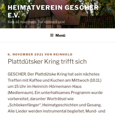
Zum
HEIMATVEREIN GESCHER
Inhalt
E.V.
springen
Kiek äs maol harin. Dat renteert sick!
Menü
VERÖFFENTLICHT
6. NOVEMBER 2021
VON
REINHOLD
AM
Plattdütsker Kring trifft sich
GESCHER.
Der Plattdütske Kring hat sein nächstes
Treffen mit Kaffee und Ku­chen am Mittwoch (10.11.)
um 15 Uhr im Heinrich-Hörnemann-Haus
(Medienraum). Ein unterhaltsames Pro­gramm wurde
vorbereitet, darunter Worträtsel wie
„
Schliekenfänger“, Hei­matgeschichten und Gesang.
Alle Lieder wer­den instrumental be­gleitet. Mund- und