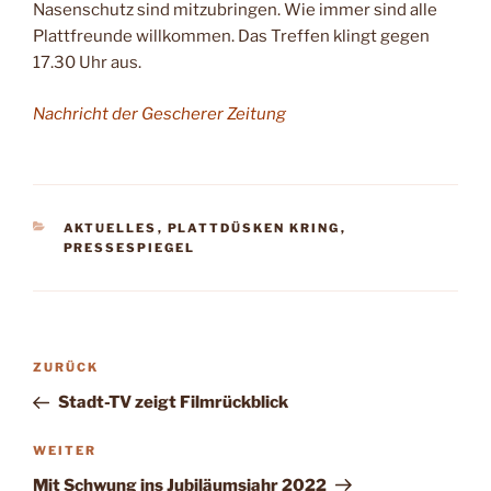
Nasen­schutz sind mitzubrin­gen. Wie immer sind alle
Plattfreunde willkom­men. Das Treffen klingt ge­gen
17.30 Uhr aus
.
Nachricht der Gescherer Zeitung
KATEGORIEN
AKTUELLES
,
PLATTDÜSKEN KRING
,
PRESSESPIEGEL
Beitragsnavigation
Vorheriger
ZURÜCK
Beitrag
Stadt-TV zeigt Filmrückblick
Nächster
WEITER
Beitrag
Mit Schwung ins Jubiläumsjahr 2022