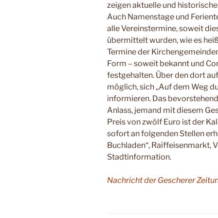
zeigen ak­tuelle und historis
Auch Na­menstage und Feriente
alle Vereins­termine, soweit di
übermittelt wur­den, wie es hei
Termine der Kir­chengemeinden 
Form – soweit be­kannt und Cor
festgehalten. Über den dort au
möglich, sich „Auf dem Weg du
informieren. Das be­vorstehend
Anlass, jemand mit diesem Ges
Preis von zwölf Euro ist der K
so­fort an folgenden Stellen erh
Buchla­den“, Raiffeisenmarkt,
Stadtinformation.
Nachricht
der Gescherer Zeitu