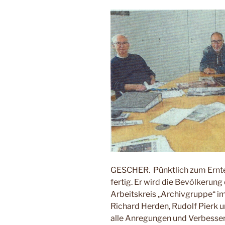
G
ESCHER.
Pünktlich zum Ernt
fertig. Er wird die Bevölkerung
Arbeitskreis „Ar­chivgruppe“ i
Richard Her­den, Rudolf Pierk 
alle Anre­gungen und Verbesse­