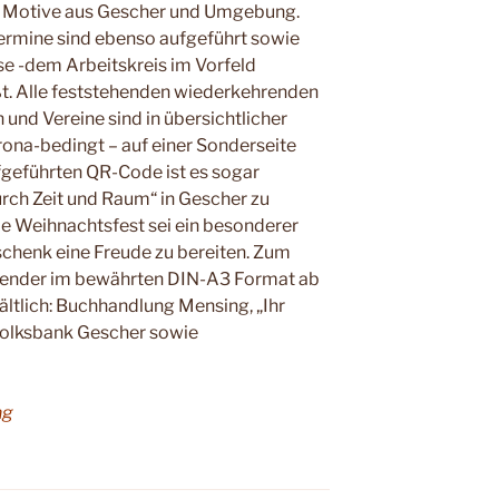
che Motive aus Gescher und Umgebung.
r­mine sind ebenso aufge­führt sowie
ese -dem Arbeitskreis im Vor­feld
ßt. Alle fest­stehenden wiederkeh­renden
und Vereine sind in übersicht­licher
ona-bedingt – auf einer Sonderseite
fgeführten QR-Code ist es sogar
rch Zeit und Raum“ in Gescher zu
e Weihnachts­fest sei ein besonderer
chenk eine Freude zu bereiten. Zum
a­lender im bewährten DIN-A3 Format ab
ältlich: Buchhand­lung Mensing, „Ihr
 Volksbank Gescher sowie
ng