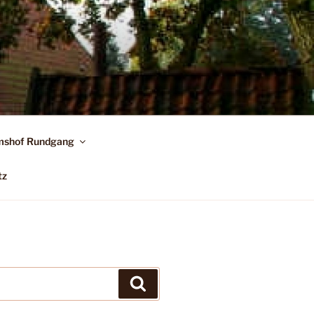
shof Rundgang
tz
Suchen