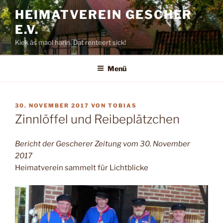
Zum
HEIMATVEREIN GESCHER
Inhalt
E.V.
springen
Kiek äs maol harin. Dat renteert sick!
Menü
VERÖFFENTLICHT
30. NOVEMBER 2017
VON
TOBIAS
AM
Zinnlöffel und Reibeplätzchen
Bericht der Gescherer Zeitung vom 30. November
2017
Heimatverein sammelt für Lichtblicke