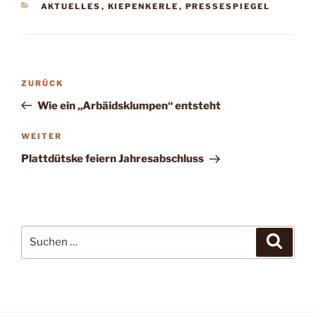
KATEGORIEN
AKTUELLES
,
KIEPENKERLE
,
PRESSESPIEGEL
Beitragsnavigation
Vorheriger
ZURÜCK
Beitrag
Wie ein „Arbäidsklumpen“ entsteht
Nächster
WEITER
Beitrag
Plattdütske feiern Jahresabschluss
Suchen
Suche
nach: