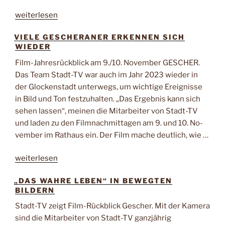
„„Film
weiterlesen
ab“
VIELE GESCHERANER ERKENNEN SICH
für
WIEDER
viele
Gescher-
Film-Jahresrückblick am 9./10. November GESCHER.
Highlights“
Das Team Stadt-TV war auch im Jahr 2023 wie­der in
der Glockenstadt un­terwegs, um wichtige Ereig­nisse
in Bild und Ton festzu­halten. „Das Ergebnis kann sich
sehen lassen“, meinen die Mitarbeiter von Stadt-TV
und laden zu den Filmnach­mittagen am 9. und 10. No­
vember im Rathaus ein. Der Film mache deutlich, wie …
„Viele
weiterlesen
Gescheraner
„DAS WAHRE LEBEN“ IN BEWEGTEN
erkennen
BILDERN
sich
wieder“
Stadt-TV zeigt Film-Rückblick Gescher. Mit der Kamera
sind die Mitarbeiter von Stadt-TV ganzjährig