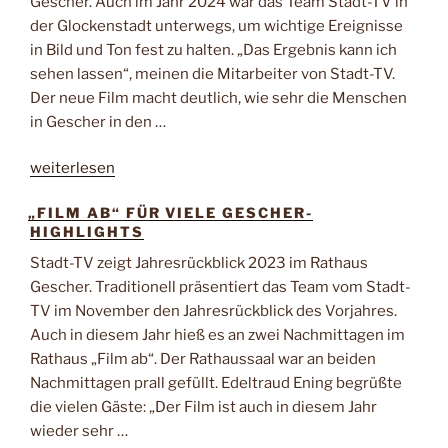
lebendiger
Gescher. Auch im Jahr 2024 war das Team Stadt-TV in
Erinnerung“
der Glockenstadt unterwegs, um wichtige Ereignisse
in Bild und Ton fest zu halten. „Das Ergebnis kann ich
sehen lassen“, meinen die Mitarbeiter von Stadt-TV.
Der neue Film macht deutlich, wie sehr die Menschen
in Gescher in den …
„Von
weiterlesen
Karneval
„FILM AB“ FÜR VIELE GESCHER-
bis
HIGHLIGHTS
Demo,
von
Stadt-TV zeigt Jahresrückblick 2023 im Rathaus
Begrüßung
Gescher. Traditionell präsentiert das Team vom Stadt-
bis
TV im November den Jahresrückblick des Vorjahres.
Abschied“
Auch in diesem Jahr hieß es an zwei Nachmittagen im
Rathaus „Film ab“. Der Rathaussaal war an beiden
Nachmittagen prall gefüllt. Edeltraud Ening begrüßte
die vielen Gäste: „Der Film ist auch in diesem Jahr
wieder sehr …