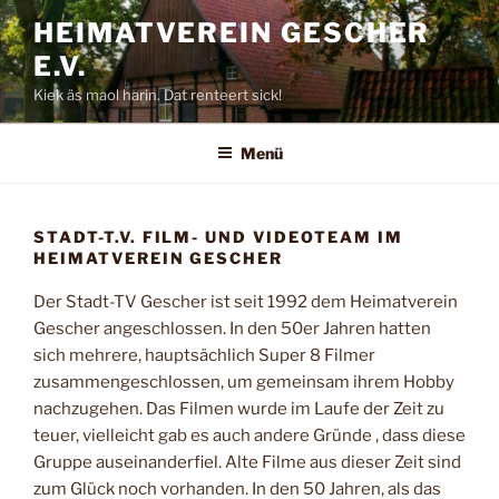
Zum
HEIMATVEREIN GESCHER
Inhalt
E.V.
springen
Kiek äs maol harin. Dat renteert sick!
Menü
STADT-T.V. FILM- UND VIDEOTEAM IM
HEIMATVEREIN GESCHER
Der Stadt-TV Gescher ist seit 1992 dem Heimatverein
Gescher angeschlossen. In den 50er Jahren hatten
sich mehrere, hauptsächlich Super 8 Filmer
zusammengeschlossen, um gemeinsam ihrem Hobby
nachzugehen. Das Filmen wurde im Laufe der Zeit zu
teuer, vielleicht gab es auch andere Gründe , dass diese
Gruppe auseinanderfiel. Alte Filme aus dieser Zeit sind
zum Glück noch vorhanden. In den 50 Jahren, als das