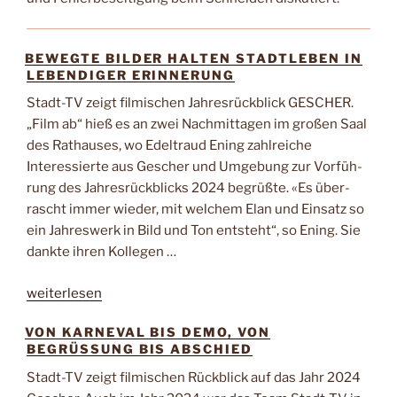
BEWEGTE BILDER HALTEN STADTLEBEN IN
LEBENDIGER ERINNERUNG
Stadt-TV zeigt filmischen Jahresrückblick GESCHER.
„Film ab“ hieß es an zwei Nachmittagen im gro­ßen Saal
des Rathauses, wo Edeltraud Ening zahlreiche
Interessierte aus Gescher und Umgebung zur Vorfüh­
rung des Jahresrückblicks 2024 begrüßte. «Es über­
rascht immer wieder, mit welchem Elan und Einsatz so
ein Jahreswerk in Bild und Ton entsteht“, so Ening. Sie
dankte ihren Kollegen …
„Bewegte
weiterlesen
Bilder
VON KARNEVAL BIS DEMO, VON
halten
BEGRÜSSUNG BIS ABSCHIED
Stadtleben
in
Stadt-TV zeigt filmischen Rückblick auf das Jahr 2024