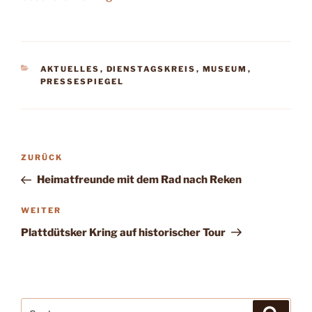
KATEGORIEN
AKTUELLES
,
DIENSTAGSKREIS
,
MUSEUM
,
PRESSESPIEGEL
Beitragsnavigation
Vorheriger
ZURÜCK
Beitrag
Heimatfreunde mit dem Rad nach Reken
Nächster
WEITER
Beitrag
Plattdütsker Kring auf historischer Tour
Suchen
Suche