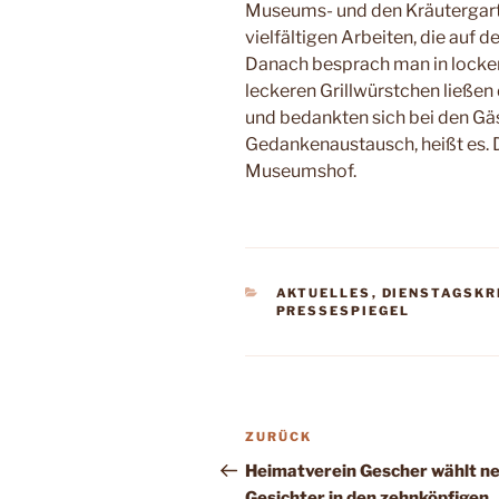
Museums­- und den Kräutergart
vielfältigen Arbeiten, die auf
Danach besprach man in locke
leckeren Grillwürstchen ließen
und bedankten sich bei den Gä
Gedankenaustausch, heißt es. D
Museumshof.
KATEGORIEN
AKTUELLES
,
DIENSTAGSKR
PRESSESPIEGEL
Beitragsnavigation
Vorheriger
ZURÜCK
Beitrag
Heimatverein Gescher wählt n
Gesichter in den zehnköpfigen