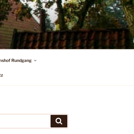
shof Rundgang
tz
Suchen